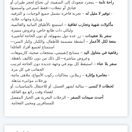
راحة تامة
– بمجرد صعودك إلى السفينة، لن تحتاج لحجز طيران أو
فنادق أو تنقلات—فقط استرخى واستمتع!
-
توفير لا مثيل له
– تجربة فاخرة تشمل جميع الوجبات، و الترفيه،
وزيارة وجهات خلابة.
مأكولات شهية وتجارب ثقافية
– استمتع بالأطباق النباتية والعالمية،
وليالي ذات طابع خاص، وعروض مميزة.
سفر بلا تعقيدات
– زر عدة دول بسهولة، أو دون الحاجة لتأشيرة.
متعة لكل الأعمار
– أنشطة مصممة للأطفال، والكبار، وكبار السن—
استمتاع لجميع أفراد العائلة!
رفاهية في متناول اليد
– مسابح إنفينيتي، منتجعات صحية، كازينوهات،
وعروض مباشرة—كل ذلك من دون تكاليف باهظة.
سفر بلا عناء
– استيقظ كل يوم في وجهة جديدة دون الحاجة لترتيب
الحقائب في كل مرة.
-
مغامرة وإثارة
– زيبلاين، محاكيات ركوب الأمواج، ملاهى مائية،
ورحلات موانىء مذهلة.
لحظات لا تُنسى
– مثالية لشهر العسل، أو للاحتفال بالمناسبات، أو
لقضاء وقت رائع مع العائلة.
أحدث صيحات السفر
– الرحلات البحرية هي الخيار المفضل
للمسافرين ومحبي الفخامة.