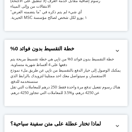
رسوم إضافية مقابل خدمة الغرف (لا تنطبق على الأجنحة)
الانتقالات من وإلى الميناء
أي شيء لم يتم ذكره في "ما يتضمنه العرض"
١ يورو لكل شخص لصالح مؤسسة MSC الخيرية.
خطة التقسيط بدون فوائد 0%
خطة التقسيط بدون فوائد 0% من تابِي هي خطة تقسيط مريحة يتم
دفعها على 4 أقساط شهرية متساوية.
يمكنك الوصول إلى خيار الدفع بالتقسيط من تابِي عن طريق ملء نموذج
الاستفسار، و سيتواصل معك احد ممثلينا لتزويدك بالرابط الذي
ستستخدمه للدفع.
هناك رسوم تفعيل تدفع مرة واحدة فقط: 250 درهم للمعاملات التي تقل
عن 4250 درهم، و%3.5 للمعاملات التي تتجاوز 4250 درهم.
لماذا تختار عطلة على متن سفينة سياحية؟