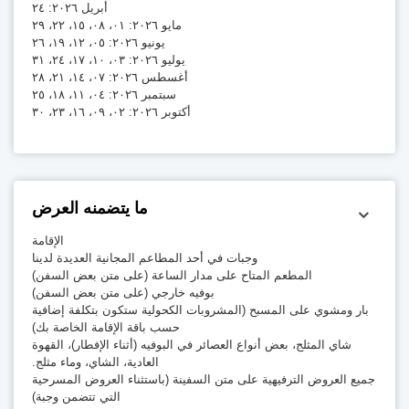
أبريل ٢٠٢٦: ٢٤
مايو ٢٠٢٦: ٠١، ٠٨، ١٥، ٢٢، ٢٩
يونيو ٢٠٢٦: ٠٥، ١٢، ١٩، ٢٦
يوليو ٢٠٢٦: ٠٣، ١٠، ١٧، ٢٤، ٣١
أغسطس ٢٠٢٦: ٠٧، ١٤، ٢١، ٢٨
سبتمبر ٢٠٢٦: ٠٤، ١١، ١٨، ٢٥
أكتوبر ٢٠٢٦: ٠٢، ٠٩، ١٦، ٢٣، ٣٠
ما يتضمنه العرض
الإقامة
وجبات في أحد المطاعم المجانية العديدة لدينا
المطعم المتاح على مدار الساعة (على متن بعض السفن)
بوفيه خارجي (على متن بعض السفن)
بار ومشوي على المسبح (المشروبات الكحولية ستكون بتكلفة إضافية
حسب باقة الإقامة الخاصة بك)
شاي المثلج، بعض أنواع العصائر في البوفيه (أثناء الإفطار)، القهوة
العادية، الشاي، وماء مثلج.
جميع العروض الترفيهية على متن السفينة (باستثناء العروض المسرحية
التي تتضمن وجبة)