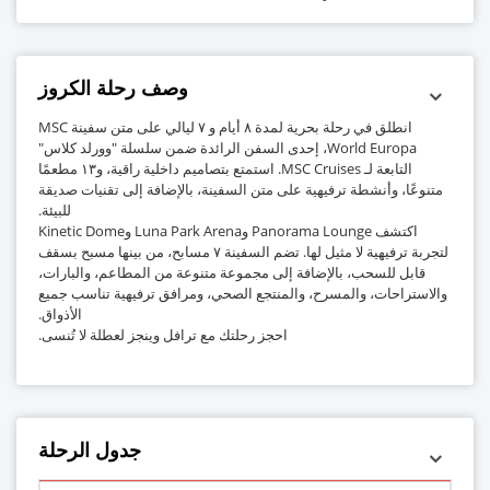
وصف رحلة الكروز
انطلق في رحلة بحرية لمدة ٨ أيام و ٧ ليالي على متن سفينة MSC
World Europa، إحدى السفن الرائدة ضمن سلسلة "وورلد كلاس"
التابعة لـ MSC Cruises. استمتع بتصاميم داخلية راقية، و١٣ مطعمًا
متنوعًا، وأنشطة ترفيهية على متن السفينة، بالإضافة إلى تقنيات صديقة
للبيئة.
اكتشف Panorama Lounge وLuna Park Arena وKinetic Dome
لتجربة ترفيهية لا مثيل لها. تضم السفينة ٧ مسابح، من بينها مسبح بسقف
قابل للسحب، بالإضافة إلى مجموعة متنوعة من المطاعم، والبارات،
والاستراحات، والمسرح، والمنتجع الصحي، ومرافق ترفيهية تناسب جميع
الأذواق.
احجز رحلتك مع ترافل وينجز لعطلة لا تُنسى.
جدول الرحلة