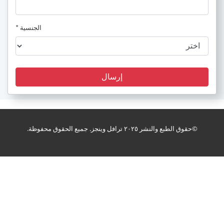
الجنسية
*
إرسال
cruise_package
©حقوق الطبع والنشر ٢٠٢٥ ترافل وينجز. جميع الحقوق محفوظة.