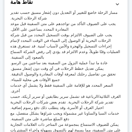
نقاط هامة
مسار الرحلة خاضع للتغيير أو التعديل دون إشعار مسبق حسب تقدير
شركة الرحلات البحرية.
يجب على الضيوف التأكد من تواجدهم على متن السفينة قبل موعد
المغادرة المحدد بساعتين على الأقل.
يجب على الضيوف الالتزام بوقت التسجيل المحدد من قبل شركة
الرحلات البحرية أو الوصول إلى الميناء في الوقت المحدد لإتمام
إجراءات التسجيل والهجرة والأمن لأسباب أمنية. قد تستغرق هذه
العمليات وقتًا طويلاً، وعدم الالتزام قد يؤدي إلى رفض الشركة السماح
بالصعود إلى السفينة.
عادة ما تبدأ عملية النزول من السفينة بعد ساعتين من الرسو.
يمكن تعديل خطط الرحلات في أي وقت دون إشعار مسبق.
تحقق من تفاصيل رحلتك لمعرفة أوقات المغادرة والوصول الدقيقة.
جميع الأوقات هي محلية للميناء.
السعر المحدد هو للإقامة على السفينة فقط ولا يشمل أي خدمات
أخرى.
الغرف الثلاثية/الرباعية قد تشمل سرير بطابقين أو سرير أريكة، حسب
تقدير شركة الرحلات البحرية. تقدم بعض شركات الرحلات البحرية
اختيار الغرف أو الأسرة، وقد يتطلب ذلك دفع رسوم إضافية.
خدمات السبا والساونا غير مشمولة ويجب شراؤها بشكل منفصل، مع
دفع المبلغ مباشرة على متن السفينة.
يمكن للضيوف الاستمتاع بمجموعة من المتاجر ذات العلامات التجارية
على متن السفينة، مما يسمح لهم بالتسوق بسهولة وإجراء المشتريات