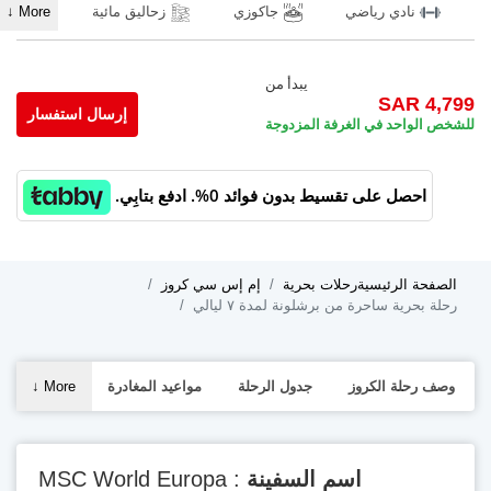
نادي رياضي
جاكوزي
زحاليق مائية
↓
More
يبدأ من
SAR 4,799
إرسال استفسار
للشخص الواحد في الغرفة المزدوجة
احصل على تقسيط بدون فوائد 0%. ادفع بتابِي.
الصفحة الرئيسية
رحلات بحرية
إم إس سي كروز
رحلة بحرية ساحرة من برشلونة لمدة ٧ ليالي
وصف رحلة الكروز
جدول الرحلة
مواعيد المغادرة
More
↓
اسم السفينة
: MSC World Europa