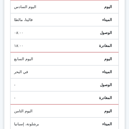
اليوم السادس
فاليتا، مالطا
٠٨:٠٠
١٨:٠٠
اليوم السابع
في البحر
-
-
اليوم الثامن
برشلونة، إسبانيا