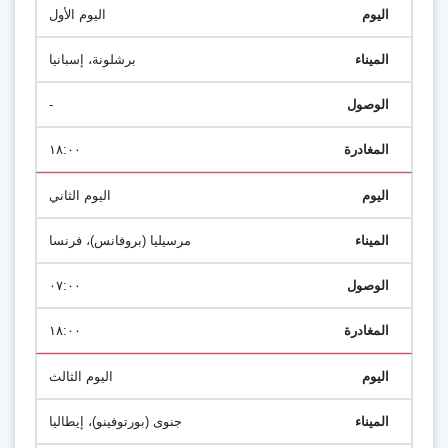
اليوم الأول
برشلونة، إسبانيا
-
١٨:٠٠
اليوم الثاني
مرسيليا (بروفانس)، فرنسا
٠٧:٠٠
١٨:٠٠
اليوم الثالث
جنوى (بورتوفينو)، إيطاليا