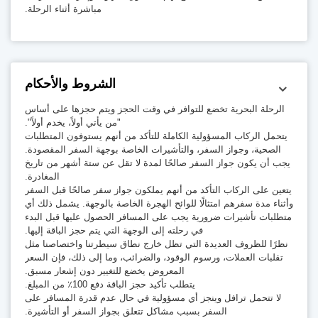
مباشرة أثناء الرحلة.
الشروط والأحكام
الرحلة البحرية تخضع للتوافر في وقت الحجز ويتم حجزها على أساس
"من يأتي أولاً، يخدم أولاً".
يتحمل الركاب المسؤولية الكاملة للتأكد من أنهم يستوفون المتطلبات
الصحية، وجواز السفر، والتأشيرات الخاصة بوجهة السفر المقصودة.
يجب أن يكون جواز السفر صالحًا لمدة لا تقل عن ستة أشهر من تاريخ
المغادرة.
يتعين على الركاب التأكد من أنهم يملكون جواز سفر صالحًا قبل السفر
وأثناء مدة سفرهم امتثالًا للوائح الهجرة الخاصة بالوجهة. يشمل ذلك أي
متطلبات تأشيرات ضرورية يجب على المسافر الحصول عليها قبل البدء
في رحلته إلى الوجهة التي يتم حجز الباقة إليها.
نظرًا للظروف العديدة التي تظل خارج نطاق سيطرتنا واختصاصنا مثل
تقلبات العملات، ورسوم الوقود، والضرائب، وما إلى ذلك، فإن السعر
المعروض يخضع للتغيير دون إشعار مسبق.
يتطلب تأكيد حجز الباقة دفع 100٪ من المبلغ.
لا تتحمل ترافل وينجز أي مسؤولية في حال عدم قدرة المسافر على
السفر بسبب مشاكل تتعلق بجواز السفر أو التأشيرة.