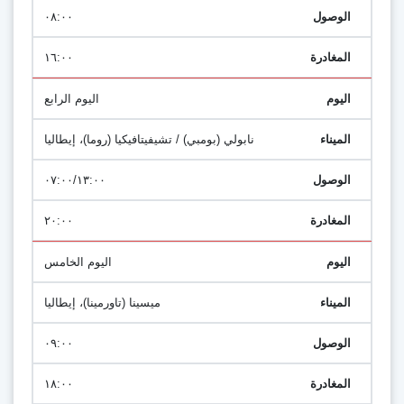
٠٨:٠٠
١٦:٠٠
اليوم الرابع
نابولي (بومبي) / تشيفيتافيكيا (روما)، إيطاليا
٠٧:٠٠/١٣:٠٠
٢٠:٠٠
اليوم الخامس
ميسينا (تاورمينا)، إيطاليا
٠٩:٠٠
١٨:٠٠