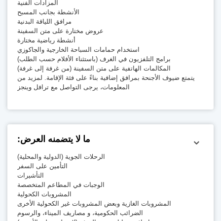
المزادات الفنية
الأنشطة بجانب المسبح
مرافق اللياقة البدنية
عروض مختارة على متن السفينة
أنشطة رياضية مختارة
استخدام حمامات السباحة الخارجية والجاكوزي
برامج التلفزيون في الغرف (باستثناء الأفلام حسب الطلب)
المكالمات الهاتفية على متن السفينة (من غرفة إلى غرفة)
يتمتع ضيوف الأجنحة بمرافق إضافية بناءً على فئة الإقامة. لمزيد من
المعلومات، يرجى التواصل مع ترافل وينجز
ما لا يتضمنه العرض:
الرحلات الجوية (الدولية والمحلية)
التأمين على السفر
التأشيرات
الوجبات في المطاعم المتخصصة
المشروبات الكحولية
المشروبات الغازية وبعض المشروبات غير الكحولية الأخرى
الضرائب الحكومية، و مصاريف الميناء، والرسوم