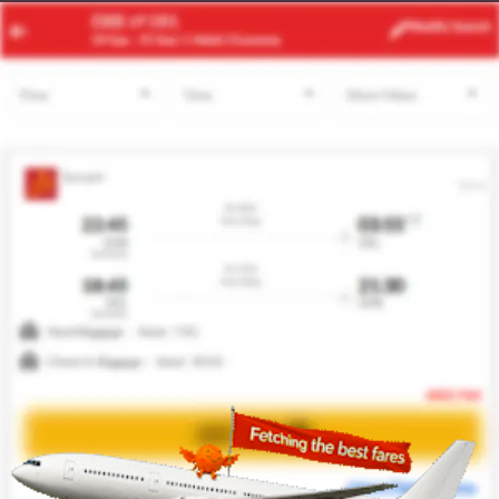
LOS
IST
Modify
Search
23 Aug -
30 Aug
| 1 Adult
| Economy