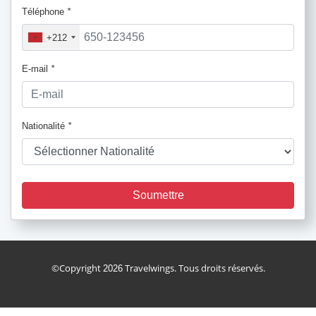
Téléphone
*
+212
E-mail
*
Nationalité
*
Soumettre
holiday_package
©Copyright
Travelwings. Tous droits réservés.
2026