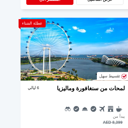
عطلة الشتاء
تقسيط سهل
لمحات من سنغافورة وماليزيا
6 ليالي
يبدأ من
AED 8,399