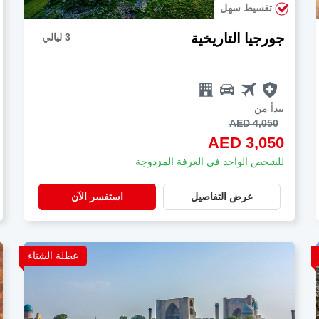
تقسيط سهل
جورجيا التاريخية
3 ليالي
يبدأ من
AED 4,050
AED 3,050
للشخص الواحد في الغرفة المزدوجة
عرض التفاصيل
استفسر الآن
عطلة الشتاء