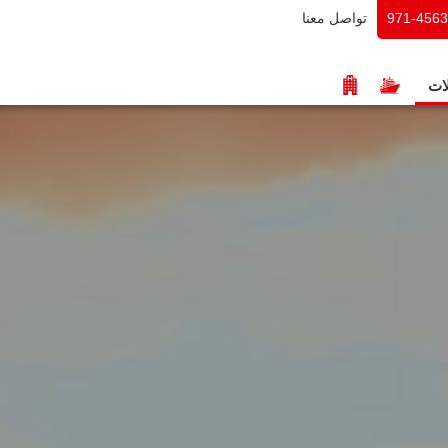
تواصل معنا
971-456
ات