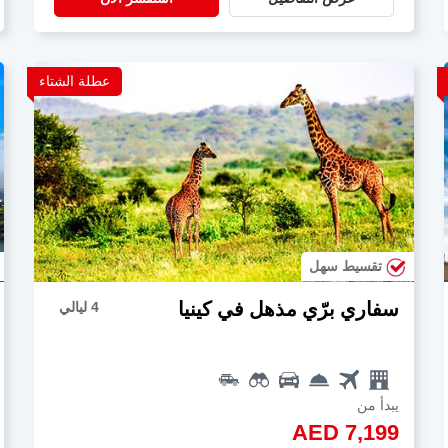
عطلة الشتاء
تقسيط سهل
سفاري برّي مذهل في كينيا
4 ليالي
يبدأ من
AED 7,199