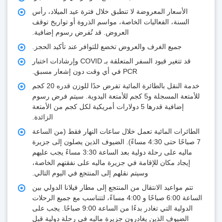
الأسعار المعروضة لا تنطبق خلال فترة عيد الميلاد، رأس
السنة، الفعاليات الخاصة، مواسم الذروة أو تواريخ توقف
العروض. قد تُفرض رسوم إضافية.
جميع الغرف والعروض تخضع للتوافر عند تأكيد الحجز.
قد تتغير قيود السفر المتعلقة بـ COVID وإرشادات اختبار
PCR في أي وقت دون إشعار مسبق.
خدمة النقل بالطائرة المائية تفرض حدًا للوزن قدره 20 كجم
للأمتعة المسجلة و5 كجم للأمتعة اليدوية. سيتم فرض رسوم
إضافية قدرها 5 دولارات أمريكية لكل كجم من الأمتعة
الزائدة.
لطائرات المائية تعمل خلال ساعات النهار فقط (من الساعة
7 صباحًا حتى 4:30 مساءً). الضيوف الذين يصلون إلى جزيرة
ماليه على رحلة دولية بعد الساعة 3:30 مساءً يجب عليهم
إيجاد مكان للإقامة في جزيرة ماليه على نفقتهم الخاصة،
وسيتم نقلهم إلى المنتجع في اليوم التالي.
تتم مواعيد الانتقال من المنتجع إلى مطار فيلانا الدولي بين
الساعة 6:00 صباحًا و 4:00 مساءً، لتتناسب مع جميع الرحلات
الدولية التي تغادر بدءًا من الساعة 9:00 صباحًا. يجب على
الضيوف الذين يغادرون جزيرة ماليه في رحلة دولية قبل