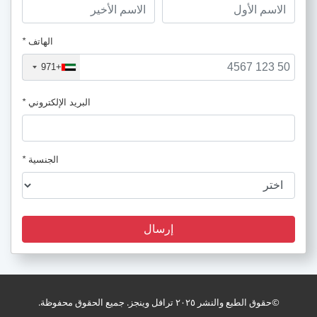
الهاتف
*
+971
البريد الإلكتروني
*
الجنسية
*
إرسال
holiday_package
©حقوق الطبع والنشر ٢٠٢٥ ترافل وينجز. جميع الحقوق محفوظة.