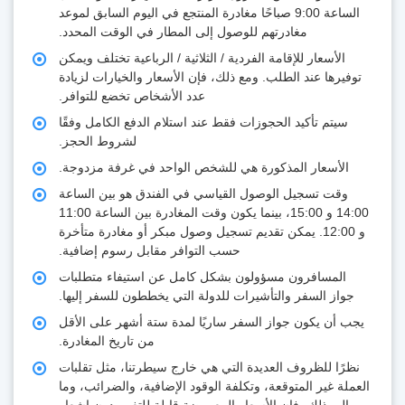
الساعة 9:00 صباحًا مغادرة المنتجع في اليوم السابق لموعد
مغادرتهم للوصول إلى المطار في الوقت المحدد.
الأسعار للإقامة الفردية / الثلاثية / الرباعية تختلف ويمكن
توفيرها عند الطلب. ومع ذلك، فإن الأسعار والخيارات لزيادة
عدد الأشخاص تخضع للتوافر.
سيتم تأكيد الحجوزات فقط عند استلام الدفع الكامل وفقًا
لشروط الحجز.
الأسعار المذكورة هي للشخص الواحد في غرفة مزدوجة.
وقت تسجيل الوصول القياسي في الفندق هو بين الساعة
14:00 و 15:00، بينما يكون وقت المغادرة بين الساعة 11:00
و 12:00. يمكن تقديم تسجيل وصول مبكر أو مغادرة متأخرة
حسب التوافر مقابل رسوم إضافية.
المسافرون مسؤولون بشكل كامل عن استيفاء متطلبات
جواز السفر والتأشيرات للدولة التي يخططون للسفر إليها.
جب أن يكون جواز السفر ساريًا لمدة ستة أشهر على الأقل
من تاريخ المغادرة.
نظرًا للظروف العديدة التي هي خارج سيطرتنا، مثل تقلبات
عملة غير المتوقعة، وتكلفة الوقود الإضافية، والضرائب، وما
إلى ذلك، فإن الأسعار المعروضة قابلة للتغيير دون إشعار