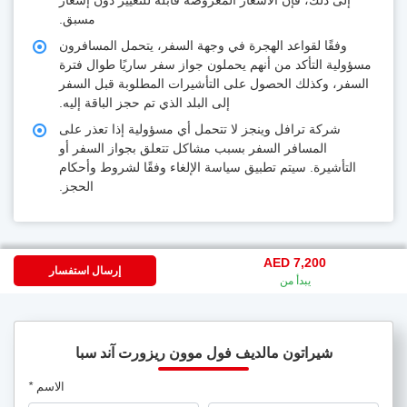
مسبق.
وفقًا لقواعد الهجرة في وجهة السفر، يتحمل المسافرون
ؤولية التأكد من أنهم يحملون جواز سفر ساريًا طوال فترة
لسفر، وكذلك الحصول على التأشيرات المطلوبة قبل السفر
إلى البلد الذي تم حجز الباقة إليه.
شركة ترافل وينجز لا تتحمل أي مسؤولية إذا تعذر على
المسافر السفر بسبب مشاكل تتعلق بجواز السفر أو
التأشيرة. سيتم تطبيق سياسة الإلغاء وفقًا لشروط وأحكام
الحجز.
AED 7,200
إرسال استفسار
يبدأ من
شيراتون مالديف فول موون ريزورت آند سبا
الاسم
*