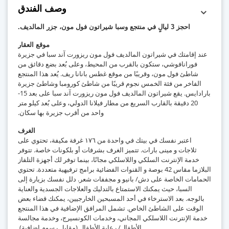
وصف الفندق
احجز 3 ليالٍ في منتجع وسبا شيراتون فول مون، جزر المالديف.
موقع العقار
ند إقامتك في شيراتون المالديف فول مون ريزورت آند سبا في جزيرة
فورانافوشي، ستكون بالقرب من المحيط، وعلى بُعد بضع دقائق من
شاطئ فول مون، وقريبًا من موقع غطس بانانا ريف. يُعد هذا المنتجع
الفاخر من فئة الخمس نجوم قريبًا من شاطئ كورومبا وشاطئ جزيرة
بارادايس. يقع شيراتون المالديف فول مون ريزورت آند سبا على بعد 15-
20 دقيقة بالقارب السريع من مطار فيلانا الدولي، وعلى بُعد كيلو متر
واحد من أقرب جزيرة بها سكان.
الغرف
اعتبر نفسك في بيتك في واحدة من ١٧٦ غرفة مكيفة، تحتوي على
ثلاجات و مينى بارات. تتميز الغرف بشرفات أو بلكونات خاصة. تتوفر
خدمة الإنترنت السلكي واللاسلكي مجانًا، بينما توفر لك أجهزة التلفاز
البلازما مقاس 42 بوصة و القنوات الفضائية برامج ترفيهية متعددة. تحتوي
حمامات الخاصة على دش/ بانيو و مجففات شعر. دلل نفسك بزيارة إلى
السبا، حيث يمكنك الاستمتاع بالتدليك والعلاجات الجسدية والعناية
بالوجه. بعد الاسترخاء في أحد المسبحين الخارجيين، يمكنك قضاء بعض
الوقت على الشاطئ الخاص. تشمل المرافق الإضافية في هذا المنتجع
دمة الإنترنت اللاسلكي المجاني، وخدمات الكونسيرج، وخدمة مجالسة
الأطفال/ رعاية الأطفال (مقابل رسوم إضافية).