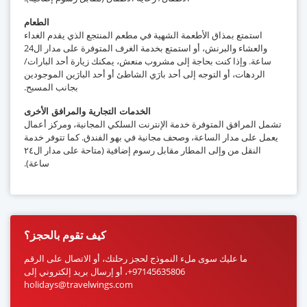
الطعام
استمتع بمذاق الأطعمة الشهية في مطعم المنتجع الذي يقدم الغداء
والعشاء والبرنش، أو استمتع بخدمة الغرف المتوفرة على مدار ال24
ساعة. وإذا كنت بحاجة إلى مشروب منعش، يمكنك زيارة أحد البارات/
الردهات، أو التوجه إلى أحد بارَي الشاطئ أو أحد البارَين الموجودين
بجانب المسبح.
الخدمات التجارية والمرافق الأخرى
مل المرافق المتوفرة خدمة الإنترنت السلكي المجانية، ومركز أعمال
عمل على مدار الساعة، وصحف مجانية في بهو الفندق. كما تتوفر خدمة
النقل من وإلى المطار مقابل رسوم إضافية (متاحة على مدار ال٢٤
ساعة).
كيف تقوم بالحجز؟
ما عليك سوى ملء النموذج لحجز رحلتك، أو الاتصال على الرقم
97145635806+، أو إرسال بريد إلكتروني إلى
holidays@travelwings.com