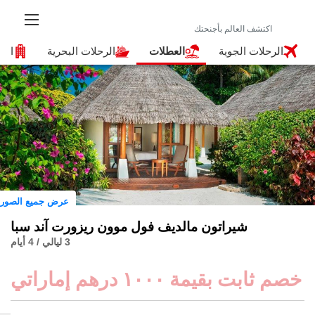
لرحلات الجوية
العطلات
الرحلات البحرية
الفنادق
عرض جميع الصور
شيراتون مالديف فول موون ريزورت آند سبا
3 ليالي / 4 أيام
ابت بقيمة ١٠٠٠ درهم إماراتي