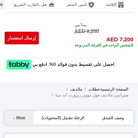
الإقامة
تأمين السفر
نقل بالقارب السريع
↓
More
يبدأ من
AED 8,200
إرسال استفسار
AED 7
الواحد في الغرفة المزدوجة
احصل على تقسيط بدون فوائد 0%. ادفع بي
فحة الرئيسية
عطلات
مالديف
اتون مالديف فول موون ريزورت آند سبا
صف الفندق
الرحلة تشمل (المحتويات)
More
↓