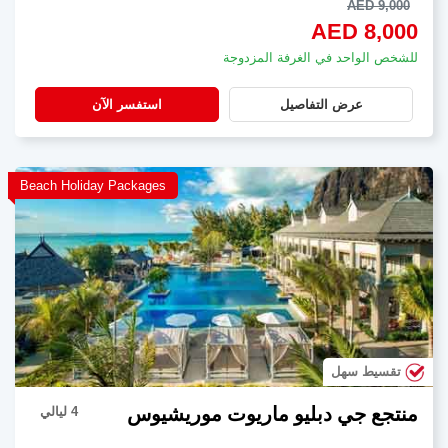
AED 9,000
AED 8,000
للشخص الواحد في الغرفة المزدوجة
عرض التفاصيل
استفسر الآن
Beach Holiday Packages
تقسيط سهل
منتجع جي دبليو ماريوت موريشيوس
4 ليالي