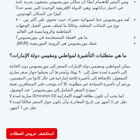
ومن المثير للاهتمام أيضًا أن سكان موريشيوس يتمتعون بحرية تامة
في اختيار دياناتهم، وهي الدولة الإفريقية الوحيدة التي تضم عددًا
كبيرًا من السكان الهندوس.
تُعد موريشيوس جنةً استوائية خضراء، حيث تحتوي على أكثر من ٧٠٠
نوع من النباتات المحلية، وغالبًا ما تُصنّف ضمن أفضل الوجهات
الشاطئية والرومانسية في العالم.
ما هي العملة المستخدمة في موريشيوس؟
عملة موريشيوس هي الروبية الموريشية (MUR).
ما هي متطلبات التأشيرة لمواطني ومقيمي دولة الإمارات؟
يمكن لمواطني ومقيمي دولة الإمارات السفر إلى موريشيوس دون الحاجة
إلى تأشيرة لمدة تصل إلى ٩٠ يومًا. ويُشترط أن يحملوا جواز سفر ساري
المفعول، بالإضافة إلى تأشيرة إقامة إماراتية في حال كانوا من المقيمين.
ورغم أن تأشيرة السياحة غير مطلوبة، إلا أنه يتوجب على المسافرين تعبئة
"نموذج السفر الشامل إلى موريشيوس" عند الوصول.
كما يجب أن تكون بطاقة الهوية الإماراتية (Emirates ID) سارية لمدة لا
تقل عن 3 أشهر من تاريخ المغادرة، وأن يكون جواز السفر صالحًا لمدة لا
تقل عن ٦ أشهر.
استكشف عروض العطلات