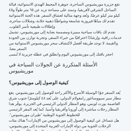
تقع جزيرة موريشيوس الساحرة، جوهرة المحيط الهندي الاستوائية، قبالة
الساحل الشرقي لأفريقيا، وتمتد على مساحة تزيد عن ٦٥ متر طولًا و٤٥
كيلو متر كيلو عرضًا، وتُعد وجهة مثالية لعشاق السفر. هذه الجنة الاستوائية
تقدم لك مياهًا فيروزية شاسعة وشواطئًا ذهبية خلابة، وشلالات ساحرة،
وإطلالات طبيعية تأسر القلوب.
نقدم لك باقات سياحية مميزة ومصممة بعناية إلى موريشيوس، تشمل
خدمات راقية، وإرشادًا احترافيًا من خبراء السفر، وتجربة توازن بين الجودة
والقيمة. لا توجد طريقة أفضل لاكتشاف سحر موريشيوس الاستوائية من
السفر معنا.
احجز باقتك إلى موريشيوس اليوم وانطلق في عطلة جزيرية لا تُنسى
الأسئلة المتكررة عن الجولات السياحة في
موريشيوس
كيفية الوصول إلى موريشيوس؟
يُعد السفر جوًا الوسيلة الأسرع والأكثر راحة للوصول إلى موريشيوس. يقع
مطار سير سيووساغور رامغولام الدولي، على بُعد ٤٨ كيلومترًا جنوب شرق
العاصمة بورت لويس، وهو المطار الدولي الرئيسي في الجزيرة. يوفّر هذا
المطار رحلات مباشرة إلى أوروبا وأفريقيا وآسيا، كما يُعد المقر الرئيسي
للخطوط الجوية الوطنية "طيران موريشيوس".
هل تتساءل عن كيفية الوصول إلى موريشيوس من الإمارات؟ هناك مئات
الرحلات الجوية من دولة الإمارات العربية المتحدة إلى موريشيوس،