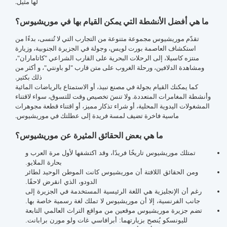
لها مثيل.
ما هي أفضل الأنشطة التي يمكن القيام بها في موريشيوس؟
تقدّم موريشيوس مجموعة متنوعة من التجارب التي لا تُنسى، بدءًا من
استكشاف العاصمة بورت لويس، وجولة في الجزيرة الجنوبية، وزيارة
منتزه كاسيلا، إلى الرحلات البحرية على القارب الشراعي "كاتاماران"،
ومشاهدة الدلافين، ورحلة الغروب على متن قارب "لو باونتي"، و أكثر من
ذلك بكثير.
كما يمكنك القيام بجولة في مصنع نبيذ، أو الاستمتاع بالرياضات المائية
وأنشطة المغامرات المتعددة. ولا تنسَ تخصيص وقت للتسوق، سواء لاقتناء
المشغولات اليدوية المحلية، أو شراء تذكار مميز، أو اقتناء قطعة مجوهرات
ماسية فاخرة تضيف لمسة فريدة إلى عطلتك في موريشيوس.
ما هي بعض الحقائق المثيرة عن موريشيوس؟
تمتلك موريشيوس تاريخًا فريدًا، وقد اكتشفها لأول مرة العرب و
بحارة الملايو.
ومن الحقائق اللافتة أن موريشيوس كانت الموطن الوحيد لطائر
الدودو، الذي انقرض لاحقًا.
رغم أن الإنجليزية هي اللغة الرئيسية المستخدمة في الجزيرة إلى
جانب الفرنسية، إلا أن موريشيوس لا تملك لغة رسمية خاصة بها.
تضم جزيرة موريشيوس موقعين من مواقع التراث العالمي التابعة
لليونسكو يُنصح بزيارتهما: أبرافاسي غات ولو مورن برابانت.