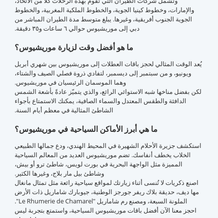
وتشمل شركات الطيران التي تُقوم بهذه الرحلات كلًا من الاتحاد،
والإمارات، وخطوط كينيا الجوية، والخطوط الملكية المغربية، والخطوط
الجوية الجنوب أفريقية، وغيرها. يبلغ متوسط مدة الطيران المباشر من
دبي إلى موريشيوس حوالي ٦ ساعات و٣٥ دقيقة.
ما هو أفضل وقت لزيارة موريشيوس؟
يُعد الوقت المثالي لحجز باقات العطلات إلى موريشيوس بين شهري أبريل
ويونيو، و من سبتمبر إلى ديسمبر، لتفادي ذروة فصلي الصيف والشتاء،
وهما الموسمان الرئيسيان في موريشيوس.
لكن بفضل مناخها شبه الاستوائي الرائع، والذي يتميّز عادةً بأشعة الشمس
الدافئة والطقس المعتدل والسماء الصافية، يمكنك الاستمتاع بأجواء
الشاطئ المثالية في معظم أيام السنة.
ما هي أبرز الأماكن السياحية في موريشيوس؟
استكشف جزيرة الأحلام الشهيرة في المحيط الهندي، ودع جمالها الطبيعي
الخلاب يخطف أنفاسك. تضم موريشيوس العديد من المعالم السياحية
المميزة مثل الواجهة البحرية في بورت لويس، شاطئ ترو أو بيش،
وشاطئ بيل مار بلاج، وغيرها الكثير.
اصنع ذكريات لا تُنسى أثناء زيارتك لمواقع سياحية رائعة مثل تمثال مانغال
مها ديف، حديقة بلاك ريفر جورجز الوطنية، جيوبارك شاماريل ذات الأرض
الملونة السبعة، ومصنع رم شاماريل "Le Rhumerie de Chamarel".
احجز معنا الآن أفضل باقات موريشيوس السياحية، واستمتع بتجربة ليس