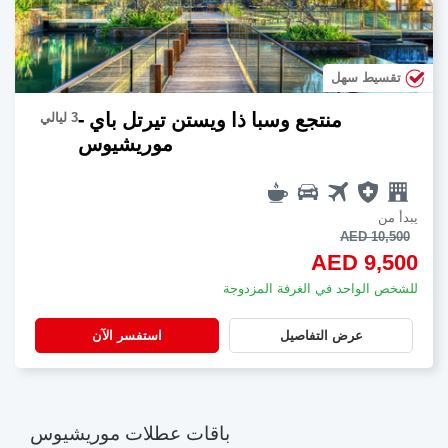
تقسيط سهل
منتجع وسبا ذا ويستن تيرتل باي -
3 ليالي
موريشيوس
يبدأ من
AED 10,500
AED 9,500
للشخص الواحد في الغرفة المزدوجة
عرض التفاصيل
استفسر الآن
باقات عطلات موريشيوس