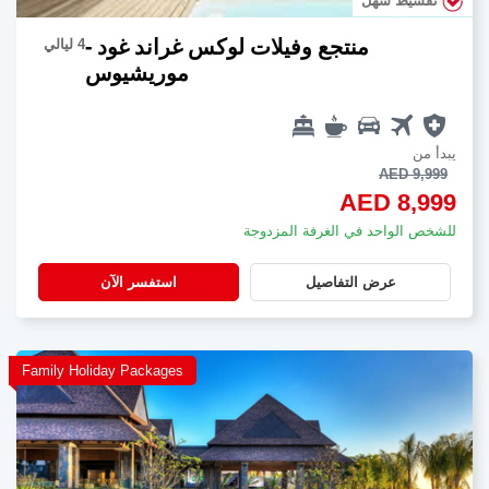
تقسيط سهل
منتجع وفيلات لوكس غراند غود -
4 ليالي
موريشيوس
يبدأ من
AED 9,999
AED 8,999
للشخص الواحد في الغرفة المزدوجة
عرض التفاصيل
استفسر الآن
Family Holiday Packages