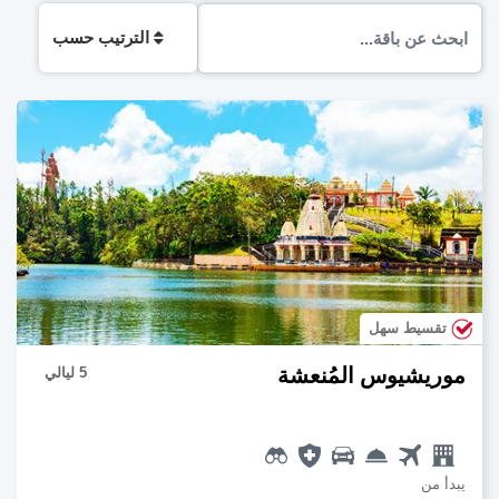
الترتيب حسب
تقسيط سهل
موريشيوس المُنعشة
5 ليالي
يبدأ من