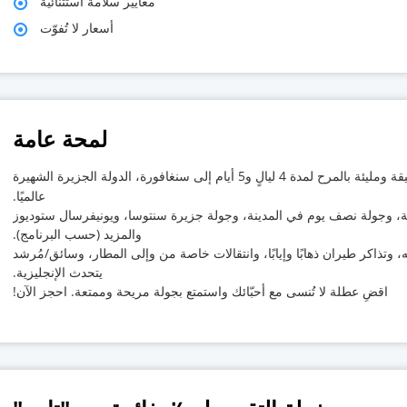
معايير سلامة استثنائية
أسعار لا تُفوّت
لمحة عامة
انضم إلينا في رحلة شيقة ومليئة بالمرح لمدة 4 ليالٍ و5 أيام إلى سنغافورة، الدولة الجزيرة الشهيرة
عالميًا.
يلية، وجولة نصف يوم في المدينة، وجولة جزيرة سنتوسا، ويونيفرسال ستوديوز
والمزيد (حسب البرنامج).
 وتذاكر طيران ذهابًا وإيابًا، وانتقالات خاصة من وإلى المطار، وسائق/مُرشد
يتحدث الإنجليزية.
اقضِ عطلة لا تُنسى مع أحبّائك واستمتع بجولة مريحة وممتعة. احجز الآن!