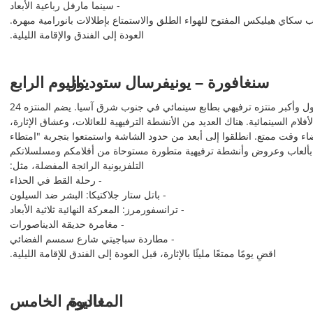
- سينما مارفل رباعية الأبعاد
 سكاي هيليكس المفتوح للهواء الطلق والاستمتاع بإطلالات بانورامية مبهرة.
العودة إلى الفندق والإقامة الليلية.
سنغافورة – يونيفرسال ستوديوز
اليوم الرابع
بعد إفطار غني، انطلق إلى يونيفرسال ستوديوز سنغافورة – أول وأكبر منتزه ترفيهي بطابع سينمائي في جنوب شرق آسيا. يضم المنتزه 24
حاة من أشهر الأفلام السينمائية. هناك العديد من الأنشطة الترفيهية للعائلات، وعشاق الإثارة،
ضاء وقت ممتع. انطلقوا إلى أبعد من حدود الشاشة واستمتعوا بتجربة "امتطاء
ا بألعاب وعروض وأنشطة ترفيهية متطورة مستوحاة من أفلامكم ومسلسلاتكم
التلفزيونية الرائجة المفضلة، مثل:
- رحلة القط في الحذاء
- باتل ستار جلاكتيكا: البشر ضد السيلون
- ترانسفورمرز: المعركة النهائية ثلاثية الأبعاد
- مغامرة حديقة الديناصورات
- مطاردة سباجيتي شارع سمسم الفضائي
اقضِ يومًا ممتعًا مليئًا بالإثارة، قبل العودة إلى الفندق للإقامة الليلية.
المغادرة
اليوم الخامس