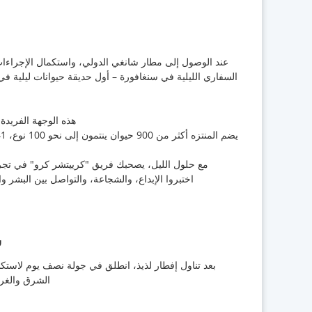
عند الوصول إلى مطار شانغي الدولي، واستكمال الإجراءات 
السفاري الليلية في سنغافورة – أول حديقة حيوانات ليلية في 
هذه الوجهة الفريدة فازت بجائزة
مع حلول الليل، يصحبك فريق "كرييتشر كرو" في تجربة
اختبروا الإبداع، والشجاعة، والتواصل بين البشر 
س
بعد تناول إفطار لذيذ، انطلق في جولة نصف يوم لاستكشا
الشرق والغرب