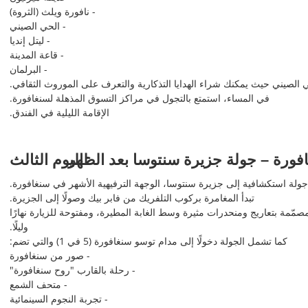
- نافورة ويلث (الثروة)
- الحي الصيني
- ليتل إنديا
- قاعة المدينة
- البرلمان
لصيني حيث يمكنك شراء الهدايا التذكارية والتعرف على الموروث الثقافي.
في المساء، استمتع بالتجول في مراكز التسوق المذهلة لسنغافورة.
الإقامة الليلية في الفندق.
فورة – جولة جزيرة سنتوسا بعد الظهر
اليوم الثالث
لة استكشافية إلى جزيرة سنتوسا، الوجهة الترفيهية الأشهر في سنغافورة.
تبدأ المغامرة بركوب التلفريك من فابر بيك وصولًا إلى الجزيرة.
 لاين لوج سنتوسا، التي تشمل 4 مسارات مصمّمة بتعاريج ومنحدرات مثيرة وسط الغابة المطيرة، ومفتوحة للزيارة نهارًا
وليلًا.
كما تشمل الجولة دخولًا إلى مدام توسو سنغافورة (5 في 1) والتي تضم:
- صور من سنغافورة
- رحلة بالقارب "روح سنغافورة"
- متحف الشمع
- تجربة النجوم السينمائية