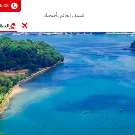
35806
العطل