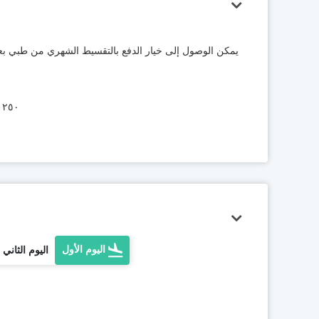
يمكن الوصول إلى خيار الدفع بالتقسيط الشهري من طبي بعد
٢٥٠ درهم إماراتي للمعاملات أقل من ٤٬٢٥٠ درهم، و٣,٥٪ للمعاملات الأكبر.
اليوم الأول
اليوم الثاني