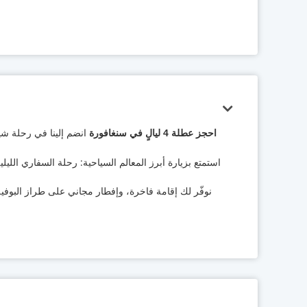
احجز عطلة 4 ليالٍ في سنغافورة
استمتع بزيارة أبرز المعالم السياحية: رحلة السفاري الل
نوفّر لك إقامة فاخرة، وإفطار مجاني على طراز البوفيه،