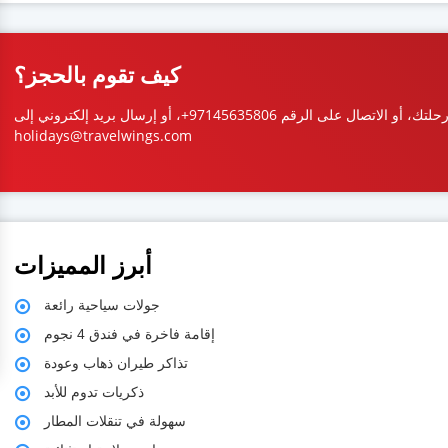
كيف تقوم بالحجز؟
ما عليك سوى ملء النموذج لحجز رحلتك، أو الاتصال على الرقم 97145635806+، أو إرسال بريد إلكتروني إلى
holidays@travelwings.com
أبرز المميزات
جولات سياحية رائعة
إقامة فاخرة في فندق 4 نجوم
تذاكر طيران ذهاب وعودة
ذكريات تدوم للأبد
سهولة في تنقلات المطار