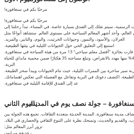
مرحبًا بكم في سنغافورة!
مرحبًا بكم في سنغافورة!
الرسمية، سيتم نقلك إلى الفندق بسيارة خاصة. في المساء، تبدأ رحلتنا إلى
العالم، وأحد أشهر المعالم السياحية على مستوى العالم. ستشاهد أنواعًا مثل
الغزلان، والأسود، والنمور، وحيوانات الخرتيت، والبوم، والتابير، والمزيد.
استمع إلى التعليق الحي حول الحيوانات الليلية في بيئتها الطبيعية.
 "أفضل معلم سياحي" 13 مرة من هيئة السياحة في سنغافورة.
يضم المنتزه أكثر من 900 حيوان ينتمون إلى نحو 100 نوع، 41% منها مهدد بالانقراض، وتبلغ مساحته 35 هكتارًا ضمن محمية مانداي للحياة
البرية.
 سير ساحرة بين الممرات الليلية، حيث تنام الحيوانات ويبدأ سحر الطبيعة.
والطبيعة. اكتشف دعوتك في البرية وتفاعل مع الفضيلة التي تعكس اهتماماتك.
عد إلى الفندق للإقامة الليلية في سنغافورة.
نغافورة – جولة نصف يوم في المدينة
اليوم الثاني
ف مدينة سنغافورة، المدينة الحديثة متعددة الثقافات. تجمع هذه الجولة بين
، والقديم والحديث، وتمنحك نظرة على التنوع الثقافي والحضاري في البلاد.
تزور أبرز المعالم مثل:
- حديقة ميرليون