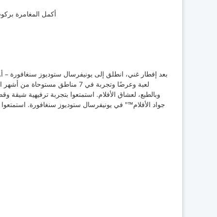
أكمل المغامرة بركوب
لعبة وعرضًا وتجربة في 7 مناطق مستو
وبالطبع، لعشاق الأفلام. استمتعوا بتجربة ترفيهية شيقة وق
جواد الأفلام™" في يونيفرسال ستوديوز سنغافورة. استمتعو