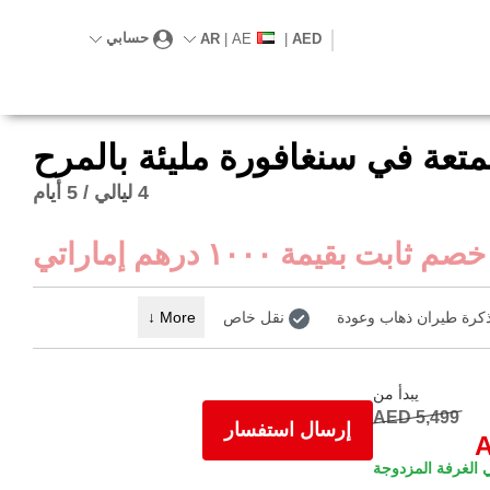
حسابي
AR
|
AE
|
AED
تعة في سنغافورة مليئة بالمرح
4 ليالي / 5 أيام
خصم ثابت بقيمة ١٠٠٠ درهم إماراتي
كرة طيران ذهاب وعودة
نقل خاص
More
↓
يبدأ من
AED 5,499
إرسال استفسار
A
الغرفة المزدوجة