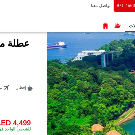
تواصل معنا
971-456
ات
عطلة مم
إفطار
تذ
ED 4,499
للشخص الواحد في 