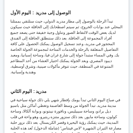
الوصول إلى مدريد
اليوم الأول
تبدأ الرحلة بالوصول إلى مطار مدريد الدولي، حيث ستلتقي بممثلنا
المحلي عند بوابات الخروج، ثم سيتم اصطحابك إلى الحافلة حيث سيكون
لديك بعض الوقت لالتقاط الصور وتناول وجبة خفيفة حتى يصعد جميع
أفراد المجموعة إلى الحافلة. بعد ذلك ستنطلق الحافلة إلى الفندق
المحجوز في مدريد، وعند تسجيل الوصول يمكنك الحصول على كافة
التفاصيل المتعلقة بالرحلة والخدمات المتاحة لمجموعة الجولة الخاصة
بك. وفي المساء ستبدأ جولة إلى شارع غران فيا، وساحة إسبانيا، ومعبد
ديبود المصري. وبعد الجولة يمكنك اختيار العشاء من أحد المطاعم
المتنوعة في المنطقة، حيث تتوفر مأكولات صينية، وشرق أوسطية،
وهندية وإسبانية.
مدريد
اليوم الثاني
في صباح اليوم الثاني تبدأ يومك بإفطار شهي يلي ذلك جولة سياحية في
مدينة مدريد. تبدأ الجولة من وسط العاصمة وتغطي أماكن مثل باسيو
ديل برادو، وساحة سيبيليس، ونافورة نيبتونو، وبوابة ألكالا، وساحة
كولون، وساحة مايور. بعد ذلك سنزور متنزه ريتيرو، وهو واحة في قلب
المدينة، حيث يمكنك رؤية البحيرة وقصر الكريستال. بعد ذلك نزور حلبة
مصارعة الثيران الشهيرة "لاس فينتاس" (شاملة الدخول). تُعد هذه الحلبة