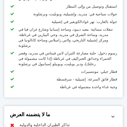
استقبال وتوصيل من وإلى المطار
جولات سياحية في: مدريد، وإشبيلية، وبوبليت، وبرشلونة
جولة بالقارب: نهر غوادالكويفير في إشبيلية
تنقلات مسائية: معبد ديبود، وساحة إسبانيا وشارع غران فيا في
مدريد، وساحة الشرق في مدريد، وحي البيازين في غرناطة،
ومركز إشبيلية التاريخي، ولاس رامبلاس وساحة كاتالونيا في
برشلونة
رسوم دخول: حلبة مصارعة الثيران لاس فينتاس في مدريد، وقصر
الحمراء وحدائق الجنراليف في غرناطة (إذا كانت مشمولة في
رحلتك)، ودير بوبليت، وبويبلو إسبانيول في برشلونة
قطار جبلي: مونتسيرات
قطار فائق السرعة: إشبيلية - سرقسطة
وجبة غداء واحدة مشمولة في غرناطة
ما لا يتضمنه العرض
تذاكر الطيران الداخلية والدولية.