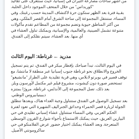
من أشهر ساحات مصارعة الثيران في إسبانيا، حيث سنتعرف على تقاليد
"كوريداس" من خلال المتحف الموجود داخل الحلبة.
بقـية فترة بعد الظهر ستكون حرة لاكتشاف المدينة حسب رغبتك. وفي
المساء، ستنتقل المجموعة إلى ساحة الشرق أمام القصر الملكي، وهي
من أكثر المناطق حيوية وتضم مجموعة من المطاعم تقدم مأكولات
متنوعة تشمل الصينية، والعالمية، والإسبانية، ويمكنك تناول العشاء في
أي منها. بعد العشاء، سيتم نقلكم إلى الفندق.
مدريد ← غرناطة
اليوم الثالث
في اليوم الثالث، تبدأ صباحك بإفطار مبكر في الفندق، ثم يتم تسجيل
الخروج والانطلاق نحو غرناطة جنوب إسبانيا عبر منطقة لا مانتشا، مع
توقف قصير في بويرتو لابلاس، وهي قرية تقليدية على الطراز "مانشيغو"
تستحضر صورة دون كيشوت، مشروع فيلم غير مكتمل لأورسون ويلز.
بعد ذلك، تصل المجموعة إلى الأندلس، غرناطة، مرورًا بمتنزه
ديبينيابيروس الوطني.
بعد تسجيل الوصول في الفندق ستتناول وجبة الغداء هناك، وبعدها تنطلق
الجولة لزيارة قصر الحمراء وحدائق الجنراليف الشهيرة التي تعود لفترة
الحكم العربي. وفي المساء ستتناول عشاء إسباني تقليدي في حي
البيازين العريق، حيث يمكنك الاستمتاع بأجواء شوارع القرون الوسطى
المتعرجة. وبعد العشاء يمكنك اختيار حضور عرض الفلامنكو في حي
ساكرومونتي الأصيل.