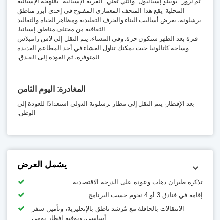
ثم نزور "بويبلو إسبانيول" والتي تعني "القرية الإسبانية" باللهجة الإسبانية
المحلية. يقع هذا المتحف المعماري المفتوح في إحدى أبرز مناطق
برشلونة، يعرض أساليب البناء والحرف التقليدية ومظاهر الحياة والتقاليد
الثقافية من مختلف مناطق إسبانيا.
فترة بعد الظهر ستكون حرة. وفي المساء، يتم النقل إلى لاس رامبلاس
وساحة كاتالونيا حيث يمكنك تناول العشاء في أحد المطاعم العديدة
المتوفرة، ثم العودة إلى الفندق.
المغادرة
اليوم الثامن
بعد الإفطار، يتم النقل إلى مطار برشلونة الدولي استعدادًا للعودة إلى
الوطن.
يشمل العرض
تذكرة طيران ذهاب وعودة على الدرجة الاقتصادية
إقامة في فنادق 3 أو 4 نجوم حسب البرنامج
الانتقالات بالحافلة مع مُرشد ناطق بالإنجليزية، وتأمين سفر
أساسي، وبوفيه إفطار يومي