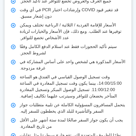
جميع الغرف والعروض تخضع للتوافر عند تأكيد الحجز.
قد تتغير قيود COVID وإرشادات اختبار PCR في أي وقت
دون إشعار مسبق.
الأسعار للإقامة الفردية / الثلاثية / الرباعية تختلف ويمكن
توفيرها عند الطلب. ومع ذلك، فإن الأسعار والخيارات لزيادة
عدد الأشخاص تخضع للتوافر.
سيتم تأكيد الحجوزات فقط عند استلام الدفع الكامل وفقًا
لشروط الحجز.
الأسعار المذكورة هي لشخص واحد على أساس المشاركة في
غرفة مزدوجة.
وقت تسجيل الوصول القياسي في الفندق هو الساعة
14:00/15:00، بينما يكون وقت تسجيل المغادرة في الساعة
11:00/12:00. تسجيل الوصول المبكر وتسجيل المغادرة
المتأخر يخضعان للتوافر وسيترتب عليهما تكاليف إضافية.
يتحمل المسافرون المسؤولية الكاملة عن تلبية متطلبات جواز
السفر والتأشيرة للبلد الذي يخططون للسفر إليه.
يجب أن يكون جواز السفر صالحًا لمدة ستة أشهر على الأقل
من تاريخ المغادرة.
نظرًا للظروف المتعددة التي تقع خارج سيطرتنا مثل تقلبات