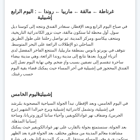
غرناطة ← مالقة ← ماربيا ← روندا ←
اليوم الرابع
إشبيلية
في صباح اليوم الرابع وبعد الإفطار، سنغادر الفندق ونتجه إلى كوستا ديل
سول. أول محطة لنا ستكون مالقة، حيث نزور الكاتدرائية التاريخية،
ومتحف بيكاسو، ومركز المدينة. ثم نواصل رحلتنا على طول الطريق
الساحلي ذو الإطلالات الرائعة على البحر المتوسط.
نتوقف في بويرتو بانوس بمنطقة ماربيليا، المنتجع الفاخر المفضل لدى
أثرياء أوروبا. بعدها نتابع إلى مدينة روندا الرائعة، وهي مدينة بيضاء
ساحرة تنقسم إلى نصفين بسبب وادٍ ضخم. وفي نهاية اليوم نصل إلى
الفندق المحجوز في إشبيلية في آخر المساء حيث يمكنك قضاء بقية اليوم
حسب رغبتك.
إشبيلية
اليوم الخامس
في اليوم الخامس، وبعد الإفطار، تبدأ الجولة السياحية المصحوبة بمُرشد
في إشبيلية، وتشمل كاتدرائية إشبيلية وبرج خيرالدا الشهير (برج
الجرس)، وضفاف نهر غوادالكويفير، وأحياء سانتا كروز وتريانا، وساحة
إسبانيا المذهلة.
بعد الجولة، سنستمتع بجولة بالقارب على نهر غوادالكويفير حيث يمكنك
مشاهدة معالم المدينة من منظور مختلف. بعد الجولة فترة بعد الظهر
ستكون حرة. وفي المساء، سننتقل إلى مركز المدينة التاريخي في شارع