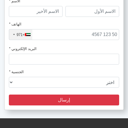
الاسم
*
الهاتف
*
+971
البريد الإلكتروني
*
الجنسية
*
إرسال
holiday_package