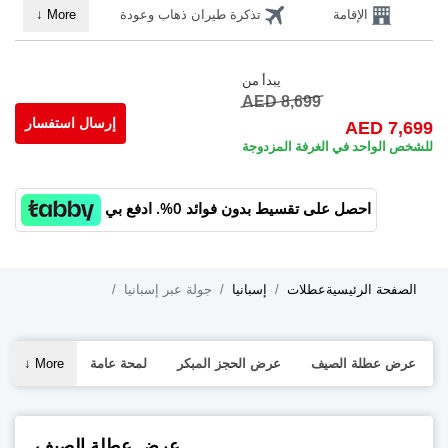
الإقامة
تذكرة طيران ذهاب وعودة
↓
More
يبدأ من
AED 8,699
إرسال استفسار
AED 7,699
للشخص الواحد في الغرفة المزدوجة
احصل على تقسيط بدون فوائد 0%. ادفع بي
الصفحة الرئيسية
عطلات
إسبانيا
جولة عبر إسبانيا
عرض عطلة الصيف
عرض الحجز المبكر
لمحة عامة
More
↓
عرض عطلة الصيف