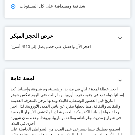
شفافية ومصداقية على كل المستويات
عرض الحجز المبكر
احجز الآن واحصل على خصم يصل إلى 10%. أسرع!
لمحة عامة
احجز عطلة لمدة 7 ليالٍ في مدريد، وإشبيلية، وبرشلونة، وإسبانيا. تُعد
إسبانيا دولة تقع في جنوب غرب أوروبا، وما زالت حتى اليوم تعكس جوهر
التاريخ قبل العصور الوسطى. فالبلاد ومدنها تزخر بالمعرفة القديمة
والتقاليد والثقافة، مما يجعلها تتفرد عن باقي المدن الأوروبية. لذا، اختر
رحلة جولة إسبانيا الكلاسيكية الحصرية لدينا واكتشف الأسرار المخفية
في شوارع مدريد، وغرناطة، ومالقة، وماربيا، وروندا، وعدة مدن شهيرة
أخرى في البلاد.
استمتع بعطلتك بينما تسترخي على العديد من الشواطئ الحاصلة على
العلم الأزرق التي تزين سواحل البلاد، وتمتع بإقامة فاخرة في فنادق ثلاث