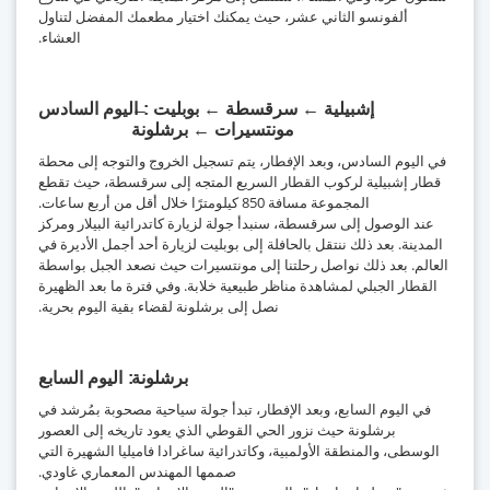
ألفونسو الثاني عشر، حيث يمكنك اختيار مطعمك المفضل لتناول
العشاء.
إشبيلية ← سرقسطة ← بوبليت ←
اليوم السادس
مونتسيرات ← برشلونة
في اليوم السادس، وبعد الإفطار، يتم تسجيل الخروج والتوجه إلى محطة
قطار إشبيلية لركوب القطار السريع المتجه إلى سرقسطة، حيث تقطع
المجموعة مسافة 850 كيلومترًا خلال أقل من أربع ساعات.
عند الوصول إلى سرقسطة، سنبدأ جولة لزيارة كاتدرائية البيلار ومركز
المدينة. بعد ذلك ننتقل بالحافلة إلى بوبليت لزيارة أحد أجمل الأديرة في
العالم. بعد ذلك نواصل رحلتنا إلى مونتسيرات حيث نصعد الجبل بواسطة
القطار الجبلي لمشاهدة مناظر طبيعية خلابة. وفي فترة ما بعد الظهيرة
نصل إلى برشلونة لقضاء بقية اليوم بحرية.
برشلونة
اليوم السابع
في اليوم السابع، وبعد الإفطار، تبدأ جولة سياحية مصحوبة بمُرشد في
برشلونة حيث نزور الحي القوطي الذي يعود تاريخه إلى العصور
الوسطى، والمنطقة الأولمبية، وكاتدرائية ساغرادا فاميليا الشهيرة التي
صممها المهندس المعماري غاودي.