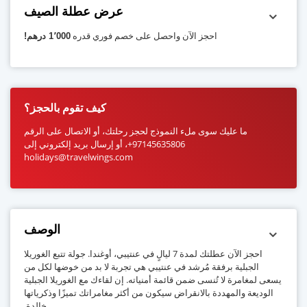
عرض عطلة الصيف
احجز الآن واحصل على خصم فوري قدره
1٬000 درهم!
كيف تقوم بالحجز؟
ما عليك سوى ملء النموذج لحجز رحلتك، أو الاتصال على الرقم
97145635806+، أو إرسال بريد إلكتروني إلى
holidays@travelwings.com
الوصف
احجز الآن عطلتك لمدة 7 ليالٍ في عنتيبي، أوغندا. جولة تتبع الغوريلا
الجبلية برفقة مُرشد في عنتيبي هي تجربة لا بد من خوضها لكل من
يسعى لمغامرة لا تُنسى ضمن قائمة أمنياته. إن لقاءك مع الغوريلا الجبلية
الوديعة والمهددة بالانقراض سيكون من أكثر مغامراتك تميزًا وذكرياتها
خالدة.