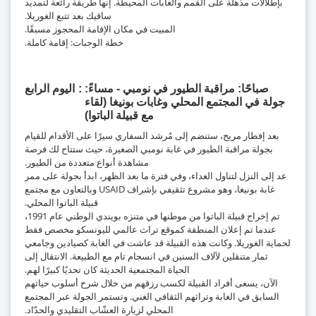
بإطلالات مذهلة على القمم والغابات المحيطة. إنها طريقة رائعة لتمديد
ساقيك بعد تتبع الغوريلا.
المبيت في مكان الإقامة المحجوز مسبقًا.
خطة الوجبات: إقامة كاملة.
صباحًا: مراقبة الطيور في نومبي - مساءً:
اليوم الرابع
جولة في المجتمع المحلي وغابات بونيغا (لقاء
مع قبيلة الباتوا)
بعد إفطار مريح، ستنضم إلى مُرشد السفاري سيرًا على الأقدام للقيام
بجولة مراقبة الطيور في غابة نومبي الصغيرة، حيث ستتاح لك فرصة
مشاهدة أنواع متعددة من الطيور.
عد إلى النزل لتناول الغداء، وفي فترة ما بعد الظهر، ابدأ بجولة على ممر
غابة بونيغا، وهو مشروع تثقيفي بإشراف USAID وبالتعاون مع مجتمع
قبيلة الباتوا المحلي.
تم إخراج قبيلة الباتوا من موطنها في متنزه بويندي الوطني عام 1991،
عندما تم إعلان المنطقة كموقع تراث عالمي لليونسكو مخصص فقط
لحماية الغوريلا. وكانت هذه القبيلة قد عاشت في الغابة كصيادين وجامعي
ثمار متنقلين لآلاف السنين في انسجام تام مع الطبيعة. الانتقال إلى
الحياة المجتمعية الحديثة كان تحديًا كبيرًا لهم.
الآن، يسعى أفراد القبيلة لكسب رزقهم من خلال شرح أسلوب حياتهم
السابق في الغابة وتراثهم الثقافي الغني. وتستمر الجولة عبر المجتمع
المحلي لزيارة العشّاب التقليدي والحدّاد.