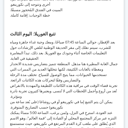
أخرى وتتوجه إلى نكورينغو.
المبيت في الفندق المُحجوز مسبقًا.
خطة الوجبات: إقامة كاملة.
تتبع الغوريلا
اليوم الثالث
بعد الإفطار، حوالي الساعة 07:45 صباحًا، ومعك وجبة غداء جاهزة ومياه
للشرب، سيتم نقلك إلى مقر الحديقة الوطنية لتلقي الإرشادات حول
التعليمات الخاصة أثناء وجودك مع الغوريلا. بعد ذلك، تبدأ المغامرة
الحقيقية في الغابة.
جمال الغابة المطيرة هنا مذهل. المنطقة تتميز بتضاريس شديدة الانحدار
ومغطاة بالغابات الكثيفة، لكنها تتخللها العديد من الممرات التي
تستخدمها الحيوانات، مما يتيح الوصول للسياح. تختلف مدة الرحلة
والتضاريس وفقًا لتحركات هذه الكائنات الرائعة.
تجربة قضاء الوقت في مراقبة هذه الكائنات اللطيفة والمهددة بالانقراض
تُعد من أروع وأجمل اللحظات التي لا تُنسى. ويعتبرها كثيرون تجربة نادرة
ومؤثرة.
يمكن أن يتم التتبع إما في نكورينغو أو في روشاغا (على بُعد ساعة من
نكورينغو) حسب التصاريح المتوفرة.
عند العودة، استرخِ في النزل، ولمن يرغب، الساعة 5:00 مساءً يمكنك
التنزه عبر مركز المجتمع المحلي أو القيادة إلى "قمة العالم"، وهو الاسم
الذي يُطلق على ملعب كرة القدم المرتفع في نكورينغو، حيث ستستمتع