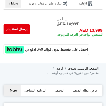
الإقامة
تذكرة طيران ذهاب وعودة
↓
More
يبدأ من
AED 14,999
إرسال استفسار
AED 13,999
للشخص الواحد في الغرفة المزدوجة
احصل على تقسيط بدون فوائد 0%. ادفع بي
الصفحة الرئيسية
عطلات
أوغندا
مغامرة تتبع الغوريلا في عنتيبي، أوغندا
عرض عطلة الصيف
الوصف
البرنامج السياحي
More
↓