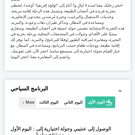
احجز رحلتك معنا لمدة 4 ليالٍ و5 أيام إلى "لؤلؤة إفريقيا" أوغندا، لتحظى
بتجربة فريدة في أحضان الطبيعة. وتشمل هذه الرحلة إقامة مريحة،
وخدمات الاستقبال والترحيب، وخبرة مُرشدين يتحدثون الإنجليزية،
ومساعدة في المطار، وتذاكر طيران ذهاب وعودة، والمزيد.
هذه التجربة الاستثنائية تتضمن جولة عميقة في أحضان الطبيعة، وسفاري
مشيًا على الأقدام، وجولات في المجتمعات المحلية، ورحلة بحرية في
البحيرة، ومغامرة لمراقبة الطيور (وفقًا للبرنامج)، والمزيد. كما نوفر لك
إقامة نظيفة، ووجبات طعام حسب البرنامج، ومساعدة في المطار، مع
خيار للقيام بجولة اختيارية إلى مستنقع مبامبا. احجز الآن على تقويمك،
وانضم إلى المغامرة معنا. احجز اليوم!
البرنامج السياحي
اليوم الأول
اليوم الثاني
اليوم الثالث
More
↓
الوصول إلى عنتيبي وجولة اختيارية إلى
اليوم الأول
مستنقع مبامبا