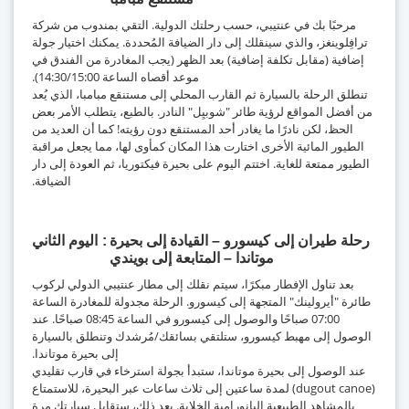
مرحبًا بك في عنتيبي، حسب رحلتك الدولية. التقي بمندوب من شركة
ترافِلوينغز، والذي سينقلك إلى دار الضيافة المُحددة. يمكنك اختيار جولة
إضافية (مقابل تكلفة إضافية) بعد الظهر (يجب المغادرة من الفندق في
موعد أقصاه الساعة 14:30/15:00).
تنطلق الرحلة بالسيارة ثم القارب المحلي إلى مستنقع مبامبا، الذي يُعد
من أفضل المواقع لرؤية طائر "شوبيِل" النادر. بالطبع، يتطلب الأمر بعض
الحظ، لكن نادرًا ما يغادر أحد المستنقع دون رؤيته! كما أن العديد من
الطيور المائية الأخرى اختارت هذا المكان كمأوى لها، مما يجعل مراقبة
الطيور ممتعة للغاية. اختتم اليوم على بحيرة فيكتوريا، ثم العودة إلى دار
الضيافة.
رحلة طيران إلى كيسورو – القيادة إلى بحيرة
اليوم الثاني
موتاندا – المتابعة إلى بويندي
بعد تناول الإفطار مبكرًا، سيتم نقلك إلى مطار عنتيبي الدولي لركوب
طائرة "أيرولينك" المتجهة إلى كيسورو. الرحلة مجدولة للمغادرة الساعة
07:00 صباحًا والوصول إلى كيسورو في الساعة 08:45 صباحًا. عند
الوصول إلى مهبط كيسورو، ستلتقي بسائقك/مُرشدك وتنطلق بالسيارة
إلى بحيرة موتاندا.
عند الوصول إلى بحيرة موتاندا، ستبدأ بجولة استرخاء في قارب تقليدي
(dugout canoe) لمدة ساعتين إلى ثلاث ساعات عبر البحيرة، للاستمتاع
بالمشاهد الطبيعية البانورامية الخلابة. بعد ذلك، ستقابل سيارتك مرة