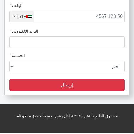
الهاتف
*
+971
البريد الإلكتروني
*
الجنسية
*
إرسال
holiday_package
©حقوق الطبع والنشر ٢٠٢٥ ترافل وينجز. جميع الحقوق محفوظة.