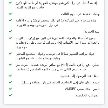
إقامة 3 ليالٍ في نزل نكورينغو بويندي للغوريلا أو ما يعادلها (كوخ
خاص) مع إقامة كاملة.
وجبات خفيفة في اليوم الثالث.
مياه شرب داخل المركبة (1 لتر لكل شخص يوميًا) وأثناء الإقامة
في نزل نكورينغو بويندي للغوريلا.
تتبع الغوريلا.
جميع الأنشطة والجولات المذكورة في البرنامج (ركوب القارب،
والجولات سيرًا على الأقدام، إلخ) بإشراف مُرشد ناطق بالإنجليزية
ذو خبرة.
جولة مراقبة الطيور صباحًا في نومبي، وجولة المجتمع المحلي
وغابة بونيغا مساءً (لقاء مع الباتوا).
سيارة دفع رباعي خاصة (4x4) مع سائق مُرشد يتحدث العربية من
صباح اليوم الثاني حتى مساء اليوم الخامس (6 مقاعد).
النقل عند الوصول إلى عنتيبي.
خدمة الواي فاي (في المناطق العامة في دار الضيافة والنزل).
تأمين إجلاء صحي AMREF.
الضرائب الحكومية.