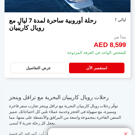
رحلة أوروبية ساحرة لمدة 7 ليالٍ مع
7 ليالي
رويال كاريبيان
يبدأ من
AED 8,599
للشخص الواحد في الغرفة المزدوجة
استفسر الآن
عرض التفاصيل
رحلات رويال كاريبيان البحرية مع ترافل وينجز
توفّر رحلات رويال كاريبيان البحرية مع ترافل وينجز تجارب سفر فاخرة
ومميزة، مع سهولة في الحجز وخدمة عملاء تلبي كل احتياجاتك. تتميز
السفن الفاخرة بمجموعة واسعة من المرافق والأنشطة على متنها، مما
يجعل كل رحلة تجربة لا تُنسى.
×
تشمل أبرز المرافق الترفيهية: