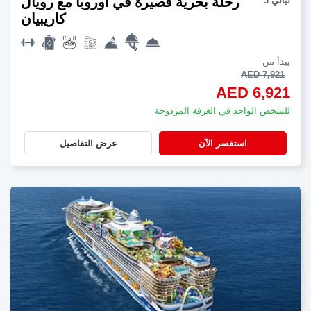
رحلة بحرية قصيرة في أوروبا مع رويال
3 ليالي
كاريبيان
يبدأ من
AED 7,921
AED 6,921
للشخص الواحد في الغرفة المزدوجة
استفسر الآن
عرض التفاصيل