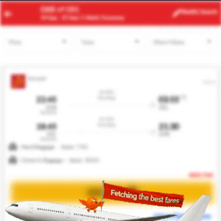
TUN
IST
Modify
Search
21 Aug -
28 Aug
| 1 Adult
| Economy